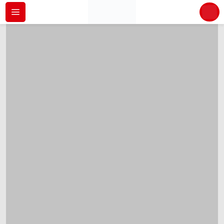
Bỏ
qua
nội
dung