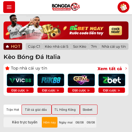
Bỏ
qua
nội
dung
🔥
HOT
Cúp C1
Kèo nhà cái 5
Soi Kèo
7m
Nhà cái uy tín
Kèo Bóng Đá Italia
Top nhà cái uy tín
Xem tất cả
Trận Hot
Tất cả giải đấu
TL Hồng Kông
Sbobet
Kèo trực tuyến
Hôm nay
Ngày mai
08/08
09/08