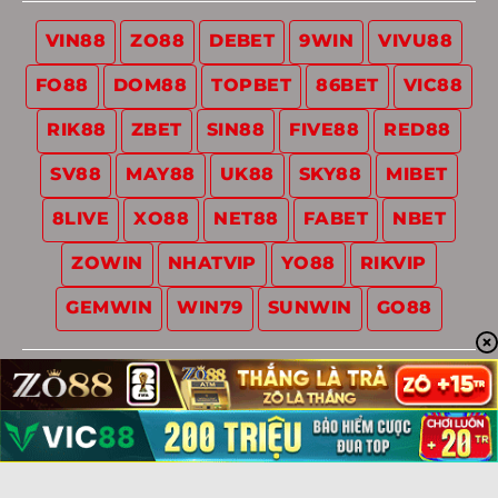
VIN88
ZO88
DEBET
9WIN
VIVU88
FO88
DOM88
TOPBET
86BET
VIC88
RIK88
ZBET
SIN88
FIVE88
RED88
SV88
MAY88
UK88
SKY88
MIBET
8LIVE
XO88
NET88
FABET
NBET
ZOWIN
NHATVIP
YO88
RIKVIP
GEMWIN
WIN79
SUNWIN
GO88
Copyright © 2025 solopoly.io
Bongda365.us - Trang cập nhật kèo bóng đá