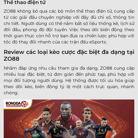
Thể thao điện tử
ZO88 không bỏ qua các bộ môn thể thao điện tử, cung cấp
từ các giải đấu chuyên nghiệp với đầy đủ chỉ số, thông tin
chi tiết. Người dùng có thể nắm bắt số liệu thống kê, lịch sử
đối đầu, phong độ đội tuyển. Việc theo dõi biến động theo
thời gian thực còn hỗ trợ bạn đưa ra chiến lược phù hợp với
tốc độ thay đổi nhanh của các trận đấu eSports.
Review các loại kèo cược đặc biệt đa dạng tại
ZO88
Nhằm đáp ứng nhu cầu tham gia đa dạng, ZO88 cung cấp
nhiều loại đặc biệt, từ đơn giản đến phức tạp, phù hợp với
mọi đối tượng người dùng. Hệ thống được tối ưu hóa giúp
theo dõi kèo, biến động tỷ lệ một cách trực quan, nhanh
chóng.