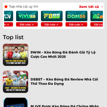
Top nhà cái uy tín
Xem tất cả
Top list
9WIN – Kèo Bóng Đá Đánh Giá Tỷ Lệ
Cược Cao Nhất 2025
DEBET – Kèo Bóng Đá Review Nhà Cái
Thể Thao Đa Dạng
8LIVE Được Kèo Bóng Đá Chứng Nhận