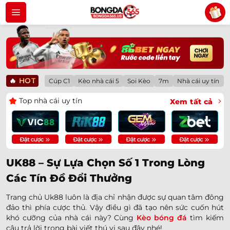
Bỏ
qua
nội
dung
🔥
HOT
Cúp C1
Kèo nhà cái 5
Soi Kèo
7m
Nhà cái uy tín
Top nhà cái uy tín
Xem tất cả
UK88 – Sự Lựa Chọn Số 1 Trong Lòng
Các Tín Đồ Đổi Thưởng
Trang chủ Uk88 luôn là địa chỉ nhận được sự quan tâm đông
đảo thì phía cược thủ. Vậy điều gì đã tạo nên sức cuốn hút
khó cưỡng của nhà cái này? Cùng
Kèo bóng đá
tìm kiếm
câu trả lời trong bài viết thú vị sau đây nhé!