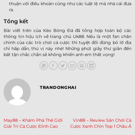
thuận với điều khoản cũng như các luật lệ mà nhà cái đưa
ra.
Tổng kết
Bài viết trên của Kèo Bóng Đá đã tổng hợp toàn bộ các
thông tin hữu ích về trang chủ Uk88. Nếu là một fan chân
chính của các trò chơi cá cược thì tuyệt đối đừng bỏ lỡ địa
chỉ hấp dẫn, thú vị này nhé! Những phút giây thư giãn đến
bất tận chắc chắn sẽ không khiến anh em thất vọng!
TRANDONGHAI
May88 – Khám Phá Thế Giới
Vin88 – Review Sân Chơi Cá
Giải Trí Cá Cược Đỉnh Cao
Cược Xanh Chín Top 1 Châu Á