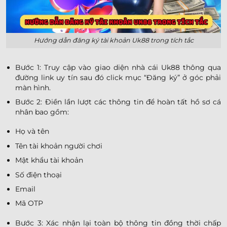
Hướng dẫn đăng ký tài khoản Uk88 trong tích tắc
Bước 1: Truy cập vào giao diện nhà cái Uk88 thông qua
đường link uy tín sau đó click mục “Đăng ký” ở góc phải
màn hình.
Bước 2: Điền lần lượt các thông tin để hoàn tất hồ sơ cá
nhân bao gồm:
Họ và tên
Tên tài khoản người chơi
Mật khẩu tài khoản
Số điện thoại
Email
Mã OTP
Bước 3: Xác nhận lại toàn bộ thông tin đồng thời chấp