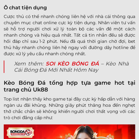
Ô chat tiện dụng
Cược thủ có thể nhanh chóng liên hệ với nhà cái thông qua
chuyên mục chat online cực kỳ tiện dụng. Nhân viên tư vấn
sẽ hỗ trợ người chơi xử lý toàn bộ các vấn đề một cách
nhanh chóng và hiệu quả nhất. Tất cả tin nhắn đều sẽ được
hồi đáp chỉ sau 1-2 phút. Nếu đã quá thời gian chờ đợi, bet
thủ hãy nhanh chóng liên hệ ngay với đường dây hotline để
được xử lý yêu cầu nhanh chóng nhất.
Xem thêm:
SOI KÈO BÓNG ĐÁ
– Kèo Nhà
Cái Bóng Đá Mới Nhất Hôm Nay
Kèo Bóng Đá tổng hợp tựa game hot tại
trang chủ Uk88
Top list nhận thấy kho game tại đây cực kỳ hấp dẫn với hàng
ngàn ưu đãi khủng. Những giây phút thăng hoa đến nghẹt
thở chắc chắn sẽ không khiến người chơi thất vọng với các
trò chơi đẳng cấp như: