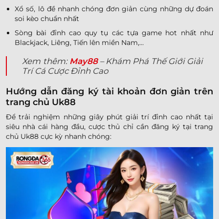
Xổ số, lô đề nhanh chóng đơn giản cùng những dự đoán
soi kèo chuẩn nhất
Sòng bài đỉnh cao quy tụ các tựa game hot nhất như
Blackjack, Liêng, Tiến lên miền Nam,…
Xem thêm:
May88
– Khám Phá Thế Giới Giải
Trí Cá Cược Đỉnh Cao
Hướng dẫn đăng ký tài khoản đơn giản trên
trang chủ Uk88
Để trải nghiệm những giây phút giải trí đỉnh cao nhất tại
siêu nhà cái hàng đầu, cược thủ chỉ cần đăng ký tại trang
chủ Uk88 cực kỳ nhanh chóng: