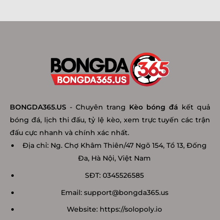
BONGDA365.US
- Chuyên trang
Kèo bóng đá
kết quả
bóng đá, lịch thi đấu, tỷ lệ kèo, xem trực tuyến các trận
đấu cực nhanh và chính xác nhất.
Địa chỉ: Ng. Chợ Khâm Thiên/47 Ngõ 154, Tổ 13, Đống
Đa, Hà Nội, Việt Nam
SĐT: 0345526585
Email:
support@bongda365.us
Website: https://solopoly.io