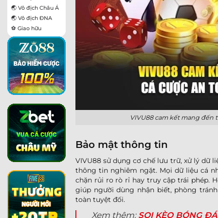
🌏️️ Vô địch Châu Á
🌏️️ Vô địch ĐNA
⚽️️️ Giao hữu
VIVU88 cam kết mang đến trả
Bảo mật thông tin
VIVU88 sử dụng cơ chế lưu trữ, xử lý dữ 
thông tin nghiêm ngặt. Mọi dữ liệu cá n
chặn rủi ro rò rỉ hay truy cập trái phép.
giúp người dùng nhận biết, phòng tránh
toàn tuyệt đối.
Xem thêm:
SOI KÈO BÓNG ĐÁ