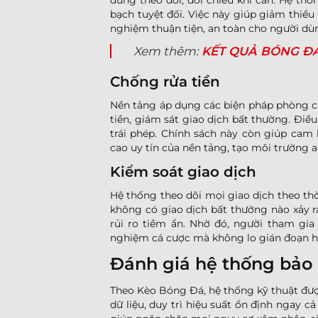
bạch tuyệt đối. Việc này giúp giảm thiểu 
nghiệm thuận tiện, an toàn cho người dù
Xem thêm:
KẾT QUẢ BÓNG Đ
Chống rửa tiền
Nền tảng áp dụng các biện pháp phòng c
tiền, giám sát giao dịch bất thường. Điề
trái phép. Chính sách này còn giúp cam 
cao uy tín của nền tảng, tạo môi trường 
Kiểm soát giao dịch
Hệ thống theo dõi mọi giao dịch theo thờ
không có giao dịch bất thường nào xảy ra
rủi ro tiềm ẩn. Nhờ đó, người tham gia 
nghiệm cá cược mà không lo gián đoạn 
Đánh giá hệ thống bảo
Theo Kèo Bóng Đá, hệ thống kỹ thuật đượ
dữ liệu, duy trì hiệu suất ổn định ngay 