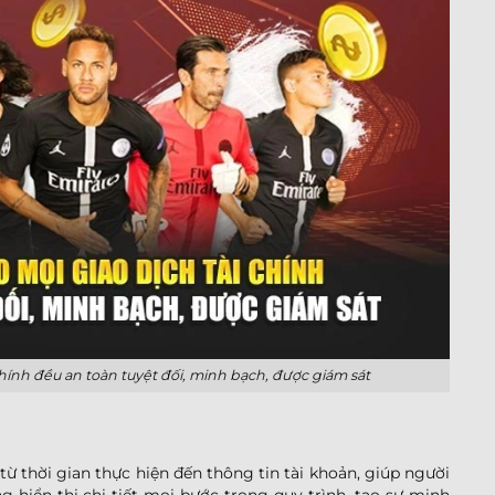
hính đều an toàn tuyệt đối, minh bạch, được giám sát
 từ thời gian thực hiện đến thông tin tài khoản, giúp người
g hiển thị chi tiết mọi bước trong quy trình, tạo sự minh