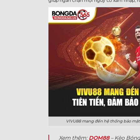
giúp ngăn chặn mọi nguy cơ xâm nhập, rò 
VIVU88 mang đến hệ thống bảo mật kỹ
Xem thêm:
DOM88
– Kèo Bóng