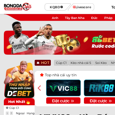
Bỏ
T
KQBD
Livescore
qua
nội
Anh
Tây Ban Nha
Đức
Pháp
dung
🔥
HOT
Cúp C1
Kèo nhà cái 5
Soi Kèo
Nh
Top nhà cái uy tín
Hot Nhất
⚽ Cúp C1
🇬🇧 Ngoại Hạng