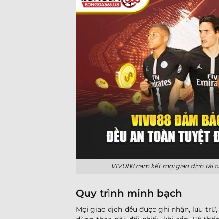
VIVU88 cam kết mọi giao dịch tài c
Quy trình minh bạch
Mọi giao dịch đều được ghi nhận, lưu trữ,
dùng theo dõi, đối chiếu khi cần. Hệ thốn