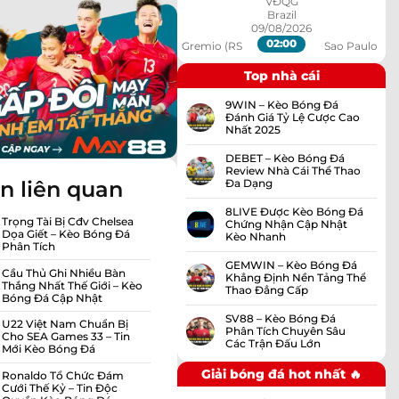
VĐQG
Brazil
09/08/2026
02:00
Gremio (RS)
Sao Paulo
Top nhà cái
9WIN – Kèo Bóng Đá
Đánh Giá Tỷ Lệ Cược Cao
Nhất 2025
DEBET – Kèo Bóng Đá
Review Nhà Cái Thể Thao
Đa Dạng
in liên quan
8LIVE Được Kèo Bóng Đá
Trọng Tài Bị Cđv Chelsea
Chứng Nhận Cập Nhật
Dọa Giết – Kèo Bóng Đá
Kèo Nhanh
Phân Tích
GEMWIN – Kèo Bóng Đá
Cầu Thủ Ghi Nhiều Bàn
Khẳng Định Nền Tảng Thể
Thắng Nhất Thế Giới – Kèo
Thao Đẳng Cấp
Bóng Đá Cập Nhật
SV88 – Kèo Bóng Đá
U22 Việt Nam Chuẩn Bị
Phân Tích Chuyên Sâu
Cho SEA Games 33 – Tin
Các Trận Đấu Lớn
Mới Kèo Bóng Đá
Giải bóng đá hot nhất 🔥
Ronaldo Tổ Chức Đám
Cưới Thế Kỷ – Tin Độc