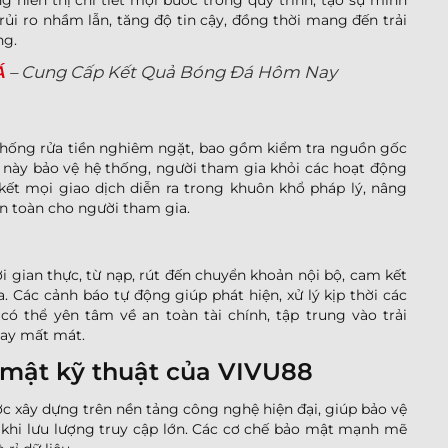
rủi ro nhầm lẫn, tăng độ tin cậy, đồng thời mang đến trải
ng.
Á
– Cung Cấp Kết Quả Bóng Đá Hôm Nay
hống rửa tiền nghiêm ngặt, bao gồm kiểm tra nguồn gốc
u này bảo vệ hệ thống, người tham gia khỏi các hoạt động
kết mọi giao dịch diễn ra trong khuôn khổ pháp lý, nâng
an toàn cho người tham gia.
i gian thực, từ nạp, rút đến chuyển khoản nội bộ, cam kết
. Các cảnh báo tự động giúp phát hiện, xử lý kịp thời các
có thể yên tâm về an toàn tài chính, tập trung vào trải
hay mất mát.
 mật kỹ thuật của VIVU88
c xây dựng trên nền tảng công nghệ hiện đại, giúp bảo vệ
cả khi lưu lượng truy cập lớn. Các cơ chế bảo mật mạnh mẽ