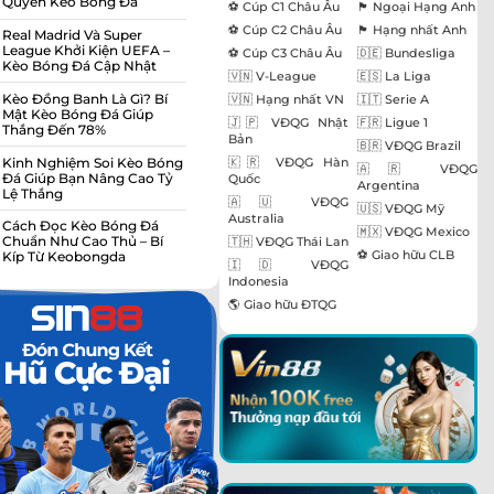
Quyền Kèo Bóng Đá
⚽️ Cúp C1 Châu Âu
🏴󠁧󠁢󠁥󠁮󠁧󠁿 Ngoại Hạng Anh
⚽️ Cúp C2 Châu Âu
🏴󠁧󠁢󠁥󠁮󠁧󠁿 Hạng nhất Anh
Real Madrid Và Super
League Khởi Kiện UEFA –
⚽️ Cúp C3 Châu Âu
🇩🇪 Bundesliga
Kèo Bóng Đá Cập Nhật
🇻🇳 V-League
🇪🇸 La Liga
Kèo Đồng Banh Là Gì? Bí
🇻🇳 Hạng nhất VN
🇮🇹 Serie A
Mật Kèo Bóng Đá Giúp
🇯🇵 VĐQG Nhật
🇫🇷 Ligue 1
Thắng Đến 78%
Bản
🇧🇷 VĐQG Brazil
Kinh Nghiệm Soi Kèo Bóng
🇰🇷 VĐQG Hàn
🇦🇷 VĐQG
Đá Giúp Bạn Nâng Cao Tỷ
Quốc
Argentina
Lệ Thắng
🇦🇺 VĐQG
🇺🇸 VĐQG Mỹ
Australia
Cách Đọc Kèo Bóng Đá
🇲🇽 VĐQG Mexico
Chuẩn Như Cao Thủ – Bí
🇹🇭 VĐQG Thái Lan
⚽️ Giao hữu CLB
Kíp Từ Keobongda
🇮🇩 VĐQG
Indonesia
🌎 Giao hữu ĐTQG