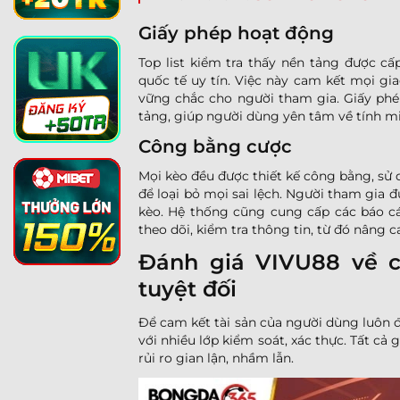
Giấy phép hoạt động
Top list kiểm tra thấy nền tảng được c
quốc tế uy tín. Việc này cam kết mọi gia
vững chắc cho người tham gia. Giấy phé
tảng, giúp người dùng yên tâm về tính m
Công bằng cược
Mọi kèo đều được thiết kế công bằng, sử d
để loại bỏ mọi sai lệch. Người tham gia 
kèo. Hệ thống cũng cung cấp các báo c
theo dõi, kiểm tra thông tin, từ đó nâng c
Đánh giá VIVU88 về c
tuyệt đối
Để cam kết tài sản của người dùng luôn 
với nhiều lớp kiểm soát, xác thực. Tất cả
rủi ro gian lận, nhầm lẫn.