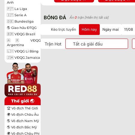
Anh
🇵🇹 La Liga
🇮🇹 Serie A
BÓNG ĐÁ
Ẩn
0
trận
[Hiển thị tất cả]
🇩🇪 Bundesliga
🌎 Giao hữu ĐTQG
Kèo trực tuyến
Hôm nay
Ngày mai
11/08
🇧🇷 VĐQG Brazil
🇦🇷 VĐQG
Trận Hot
Tất cả giải đấu
Argentina
🇱🇾 VĐQG Li Băng
🇯🇲 VĐQG Jamaica
Thế giới 🌏
🏆 Vô địch Thế Giới
🌍️ Vô địch Châu Âu
🌎️️ Vô địch Nam Mỹ
🌎️ Vô địch Bắc Mỹ
🌍️️ Vô địch Châu Phi