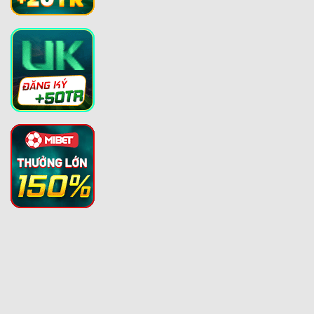
Hàn Quốc được biết đến với bóng đá hiện 
nước luôn được cập nhật chính xác, giú
nghiệp đóng góp vào việc duy trì sức mạ
Giới thiệu bóng đá quố
Bóng đá Hàn Quốc nổi bật tại châu Á nhờ 
đặc trưng và ổn định.
Hệ thống đào tạo trẻ đạt tiêu chuẩn 
cao, và thường xuyên có cầu thủ thi 
Giải K League – niềm tự hào dân tộc:
hàng đầu, cơ sở vật chất hiện đại và t