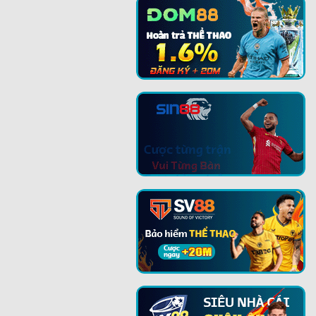
á
của các giải đấu trong
hống đào tạo trẻ chuyên
 nên một phong cách chơi
cơ bản, chiến thuật nâng
y trì chất lượng tổ chức