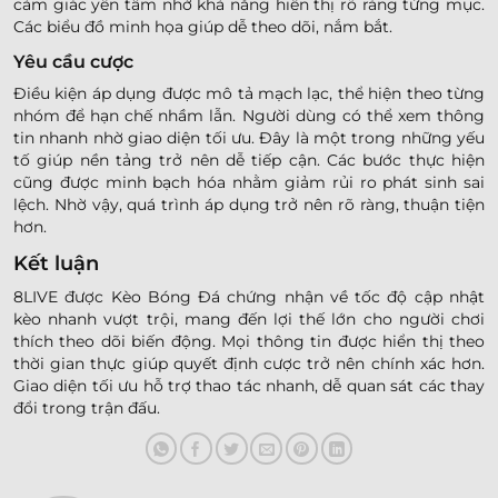
cảm giác yên tâm nhờ khả năng hiển thị rõ ràng từng mục.
Các biểu đồ minh họa giúp dễ theo dõi, nắm bắt.
Yêu cầu cược
Điều kiện áp dụng được mô tả mạch lạc, thể hiện theo từng
nhóm để hạn chế nhầm lẫn. Người dùng có thể xem thông
tin nhanh nhờ giao diện tối ưu. Đây là một trong những yếu
tố giúp nền tảng trở nên dễ tiếp cận. Các bước thực hiện
cũng được minh bạch hóa nhằm giảm rủi ro phát sinh sai
lệch. Nhờ vậy, quá trình áp dụng trở nên rõ ràng, thuận tiện
hơn.
Kết luận
8LIVE được Kèo Bóng Đá chứng nhận về tốc độ cập nhật
kèo nhanh vượt trội, mang đến lợi thế lớn cho người chơi
thích theo dõi biến động. Mọi thông tin được hiển thị theo
thời gian thực giúp quyết định cược trở nên chính xác hơn.
Giao diện tối ưu hỗ trợ thao tác nhanh, dễ quan sát các thay
đổi trong trận đấu.