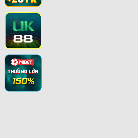
V-League luôn mang đến những vòng đấu h
Nền tảng
KÈO BÓNG ĐÁ
cập nhật kết qu
giá chính xác từng trận đấu.
Khái quát lịch sử hình 
Đá
Việc tìm hiểu lịch sử hình thành, phát t
tổ chức, quy định thi đấu, cách các đội b
với xu hướng bóng đá hiện đại, những giai
Thời kỳ đầu