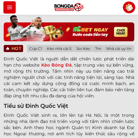
Bỏ
qua
nội
dung
🔥
HOT
Cúp C1
Kèo nhà cái 5
Soi Kèo
7m
Nhà cái uy tín
Đinh Quốc Việt là người dẫn dắt chiến lược phát triển dài
hạn cho website
Kèo Bóng Đá
, tập trung vào sự bền vững,
mở rộng thị trường. Tầm nhìn này ưu tiên nâng cao trải
nghiệm người chơi với các tính năng tiện lợi, sáng tạo. Nhà
cái cam kết xây dựng cộng đồng cá cược minh bạch, an
toàn, chuyên nghiệp. Các cải tiến liên tục đảm bảo nền tảng
đáp ứng tốt nhu cầu đa dạng của hội viên.
Tiểu sử Đinh Quốc Việt
Đinh Quốc Việt sinh ra, lớn lên tại Hà Nội, là một trong
những nhà lãnh đạo trẻ triển vọng với tầm nhìn chiến lược
sắc bén. Anh theo học ngành Quản trị Kinh doanh tại Đại
học Ngoại thương, nơi anh tích lũy kiến thức sâu rộng về