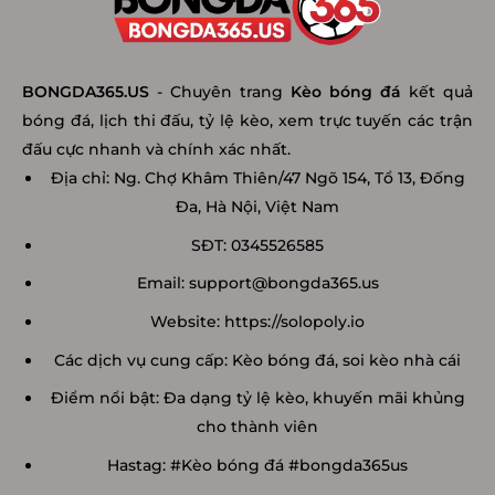
BONGDA365.US
- Chuyên trang
Kèo bóng đá
kết quả
bóng đá, lịch thi đấu, tỷ lệ kèo, xem trực tuyến các trận
đấu cực nhanh và chính xác nhất.
Địa chỉ: Ng. Chợ Khâm Thiên/47 Ngõ 154, Tổ 13, Đống
Đa, Hà Nội, Việt Nam
SĐT: 0345526585
Email:
support@bongda365.us
Website: https://solopoly.io
Các dịch vụ cung cấp: Kèo bóng đá, soi kèo nhà cái
Điểm nổi bật: Đa dạng tỷ lệ kèo, khuyến mãi khủng
cho thành viên
Hastag: #Kèo bóng đá #bongda365us