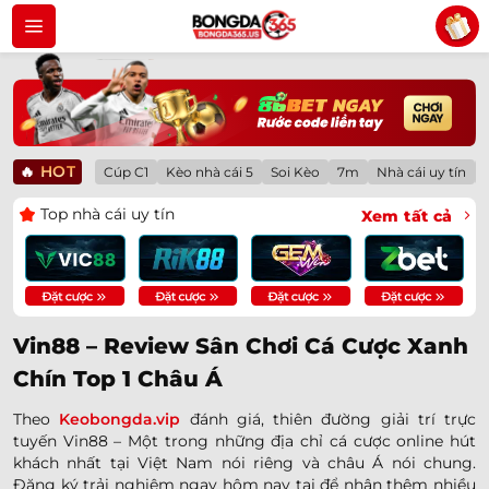
Bỏ
qua
nội
dung
🔥
HOT
Cúp C1
Kèo nhà cái 5
Soi Kèo
7m
Nhà cái uy tín
Top nhà cái uy tín
Xem tất cả
Vin88 – Review Sân Chơi Cá Cược Xanh
Chín Top 1 Châu Á
Theo
Keobongda.vip
đánh giá, thiên đường giải trí trực
tuyến Vin88 – Một trong những địa chỉ cá cược online hút
khách nhất tại Việt Nam nói riêng và châu Á nói chung.
Đăng ký trải nghiệm ngay hôm nay tại để nhận thêm nhiều