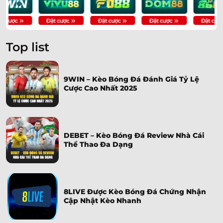
Top list
9WIN – Kèo Bóng Đá Đánh Giá Tỷ Lệ
Cược Cao Nhất 2025
DEBET – Kèo Bóng Đá Review Nhà Cái
Thể Thao Đa Dạng
8LIVE Được Kèo Bóng Đá Chứng Nhận
Cập Nhật Kèo Nhanh