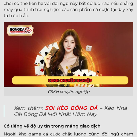
chơi có thể liên hệ với đội ngũ này bất cứ lúc nào nếu chẳng
may quá trình trải nghiệm các sản phẩm cá cược tại đây xảy
ta trúc trắc.
CSKH chuyên nghiệp
Xem thêm:
SOI KÈO BÓNG ĐÁ
– Kèo Nhà
Cái Bóng Đá Mới Nhất Hôm Nay
Có tiếng về độ uy tín trong mảng giao dịch
Ngoài kho game cá cược chất lượng cùng đội ngũ chăm