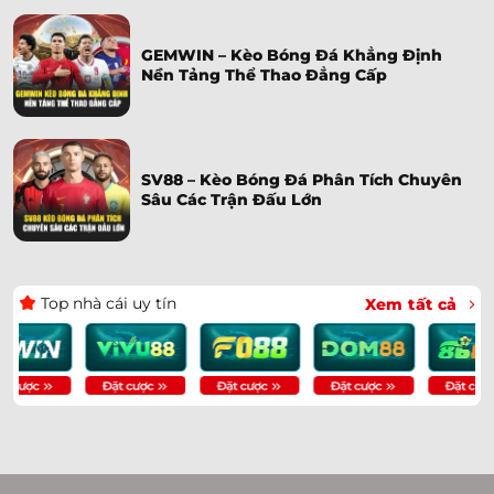
GEMWIN – Kèo Bóng Đá Khẳng Định
Nền Tảng Thể Thao Đẳng Cấp
SV88 – Kèo Bóng Đá Phân Tích Chuyên
Sâu Các Trận Đấu Lớn
Top nhà cái uy tín
Xem tất cả