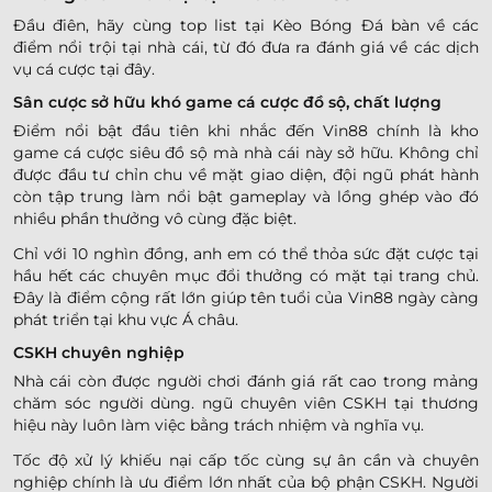
Đầu điên, hãy cùng top list tại Kèo Bóng Đá bàn về các
điểm nổi trội tại nhà cái, từ đó đưa ra đánh giá về các dịch
vụ cá cược tại đây.
Sân cược sở hữu khó game cá cược đồ sộ, chất lượng
Điểm nổi bật đầu tiên khi nhắc đến Vin88 chính là kho
game cá cược siêu đồ sộ mà nhà cái này sở hữu. Không chỉ
được đầu tư chỉn chu về mặt giao diện, đội ngũ phát hành
còn tập trung làm nổi bật gameplay và lồng ghép vào đó
nhiều phần thưởng vô cùng đặc biệt.
Chỉ với 10 nghìn đồng, anh em có thể thỏa sức đặt cược tại
hầu hết các chuyên mục đổi thưởng có mặt tại trang chủ.
Đây là điểm cộng rất lớn giúp tên tuổi của Vin88 ngày càng
phát triển tại khu vực Á châu.
CSKH chuyên nghiệp
Nhà cái còn được người chơi đánh giá rất cao trong mảng
chăm sóc người dùng. ngũ chuyên viên CSKH tại thương
hiệu này luôn làm việc bằng trách nhiệm và nghĩa vụ.
Tốc độ xử lý khiếu nại cấp tốc cùng sự ân cần và chuyên
nghiệp chính là ưu điểm lớn nhất của bộ phận CSKH. Người