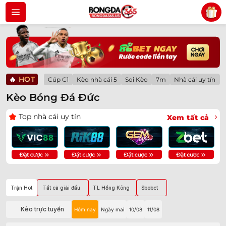
Bỏ
qua
nội
dung
🔥
HOT
Cúp C1
Kèo nhà cái 5
Soi Kèo
7m
Nhà cái uy tín
Kèo Bóng Đá Đức
Top nhà cái uy tín
Xem tất cả
Trận Hot
Tất cả giải đấu
TL Hồng Kông
Sbobet
Kèo trực tuyến
Hôm nay
Ngày mai
10/08
11/08