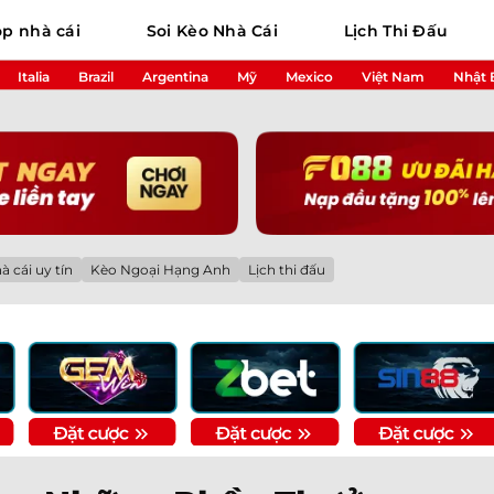
op nhà cái
Soi Kèo Nhà Cái
Lịch Thi Đấu
Italia
Brazil
Argentina
Mỹ
Mexico
Việt Nam
Nhật 
à cái uy tín
Kèo Ngoại Hạng Anh
Lịch thi đấu