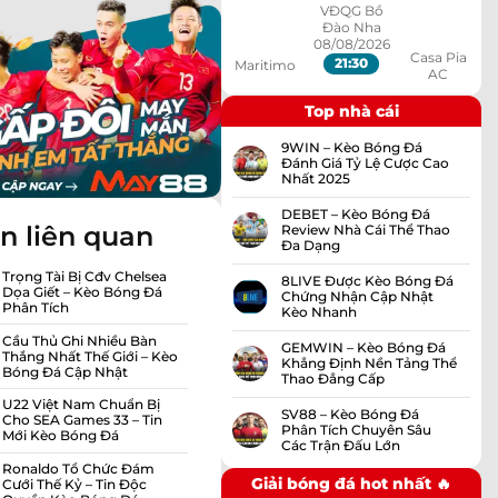
VĐQG Bồ
Đào Nha
08/08/2026
Casa Pia
21:30
Maritimo
AC
Top nhà cái
9WIN – Kèo Bóng Đá
Đánh Giá Tỷ Lệ Cược Cao
Nhất 2025
DEBET – Kèo Bóng Đá
in liên quan
Review Nhà Cái Thể Thao
Đa Dạng
Trọng Tài Bị Cđv Chelsea
8LIVE Được Kèo Bóng Đá
Dọa Giết – Kèo Bóng Đá
Chứng Nhận Cập Nhật
Phân Tích
Kèo Nhanh
Cầu Thủ Ghi Nhiều Bàn
GEMWIN – Kèo Bóng Đá
Thắng Nhất Thế Giới – Kèo
Khẳng Định Nền Tảng Thể
Bóng Đá Cập Nhật
Thao Đẳng Cấp
U22 Việt Nam Chuẩn Bị
SV88 – Kèo Bóng Đá
Cho SEA Games 33 – Tin
Phân Tích Chuyên Sâu
Mới Kèo Bóng Đá
Các Trận Đấu Lớn
Ronaldo Tổ Chức Đám
Giải bóng đá hot nhất 🔥
Cưới Thế Kỷ – Tin Độc