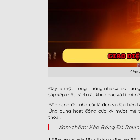
Giao
Đây là một trong những nhà cái sở hữu gi
sắp xếp một cách rất khoa học và tỉ mỉ nên
Bên cạnh đó, nhà cái là đơn vị đầu tiên
Ứng dụng hoạt động cực kỳ mượt mà tr
thoại.
Xem thêm: Kèo Bóng Đá Revi