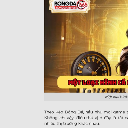
Một loại hình
Theo Kèo Bóng Đá, hầu như mọi game tại
Không chỉ vậy, điều thú vị ở đây là tấ
nhiều thị trường khác nhau.