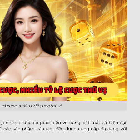
 cá cược, nhiều tỷ lệ cược thú vị
 nhà cái đều có giao diện vô cùng bắt mắt và hiện đại.
t cả các sản phẩm cá cược đều được cung cấp đa dạng với