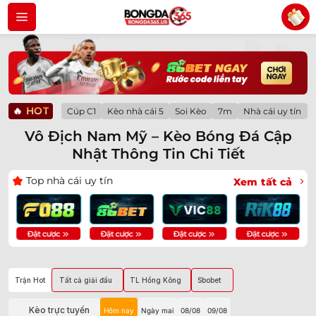
Bỏ
qua
nội
dung
🔥
HOT
Cúp C1
Kèo nhà cái 5
Soi Kèo
7m
Nhà cái uy tín
Vô Địch Nam Mỹ – Kèo Bóng Đá Cập
Nhật Thông Tin Chi Tiết
Top nhà cái uy tín
Xem tất cả
Trận Hot
Tất cả giải đấu
TL Hồng Kông
Sbobet
Kèo trực tuyến
Hôm nay
Ngày mai
08/08
09/08