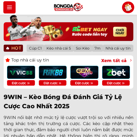
Bỏ
qua
nội
dung
🔥
HOT
Cúp C1
Kèo nhà cái 5
Soi Kèo
7m
Nhà cái uy tín
Top nhà cái uy tín
Xem tất cả
9WIN – Kèo Bóng Đá Đánh Giá Tỷ Lệ
Cược Cao Nhất 2025
9WIN nổi bật nhờ mức tỷ lệ cược vượt trội so với nhiều nền
tảng khác trên thị trường cá cược. Các kèo cập nhật theo
thời gian thực, đảm bảo người chơi luôn nắm bắt được mức
lợi nhuận hấp dẫn nhất. Hệ thống hiển thị rõ ràng, minh