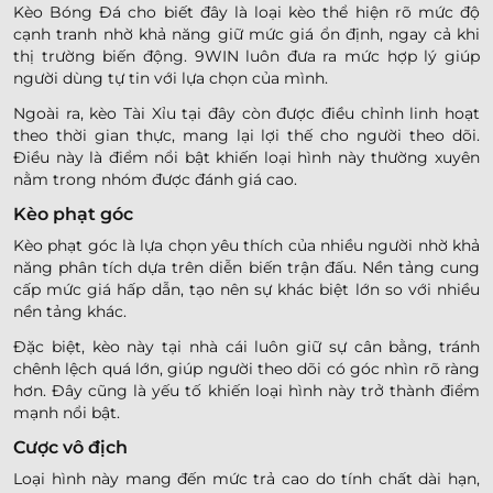
Kèo Bóng Đá cho biết đây là loại kèo thể hiện rõ mức độ
cạnh tranh nhờ khả năng giữ mức giá ổn định, ngay cả khi
thị trường biến động. 9WIN luôn đưa ra mức hợp lý giúp
người dùng tự tin với lựa chọn của mình.
Ngoài ra, kèo Tài Xỉu tại đây còn được điều chỉnh linh hoạt
theo thời gian thực, mang lại lợi thế cho người theo dõi.
Điều này là điểm nổi bật khiến loại hình này thường xuyên
nằm trong nhóm được đánh giá cao.
Kèo phạt góc
Kèo phạt góc là lựa chọn yêu thích của nhiều người nhờ khả
năng phân tích dựa trên diễn biến trận đấu. Nền tảng cung
cấp mức giá hấp dẫn, tạo nên sự khác biệt lớn so với nhiều
nền tảng khác.
Đặc biệt, kèo này tại nhà cái luôn giữ sự cân bằng, tránh
chênh lệch quá lớn, giúp người theo dõi có góc nhìn rõ ràng
hơn. Đây cũng là yếu tố khiến loại hình này trở thành điểm
mạnh nổi bật.
Cược vô địch
Loại hình này mang đến mức trả cao do tính chất dài hạn,