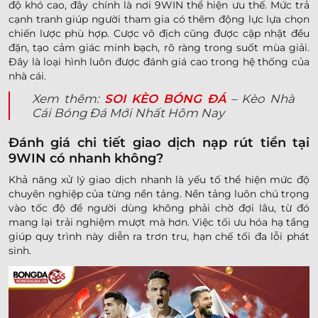
độ khó cao, đây chính là nơi 9WIN thể hiện ưu thế. Mức trả
cạnh tranh giúp người tham gia có thêm động lực lựa chọn
chiến lược phù hợp. Cược vô địch cũng được cập nhật đều
đặn, tạo cảm giác minh bạch, rõ ràng trong suốt mùa giải.
Đây là loại hình luôn được đánh giá cao trong hệ thống của
nhà cái.
Xem thêm:
SOI KÈO BÓNG ĐÁ
– Kèo Nhà
Cái Bóng Đá Mới Nhất Hôm Nay
Đánh giá chi tiết giao dịch nạp rút tiền tại
9WIN có nhanh không?
Khả năng xử lý giao dịch nhanh là yếu tố thể hiện mức độ
chuyên nghiệp của từng nền tảng. Nền tảng luôn chú trọng
vào tốc độ để người dùng không phải chờ đợi lâu, từ đó
mang lại trải nghiệm mượt mà hơn. Việc tối ưu hóa hạ tầng
giúp quy trình này diễn ra trơn tru, hạn chế tối đa lỗi phát
sinh.