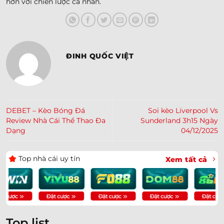
hơn với chiến lược cá nhân.
ĐINH QUỐC VIỆT
DEBET – Kèo Bóng Đá
Soi kèo Liverpool Vs
Review Nhà Cái Thể Thao Đa
Sunderland 3h15 Ngày
Dạng
04/12/2025
Top nhà cái uy tín
Xem tất cả
Top list