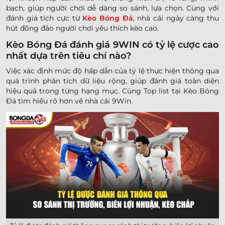
bạch, giúp người chơi dễ dàng so sánh, lựa chọn. Cùng với
đánh giá tích cực từ
Kèo Bóng Đá
, nhà cái ngày càng thu
hút đông đảo người chơi yêu thích kèo cao.
Kèo Bóng Đá đánh giá 9WIN có tỷ lệ cược cao
nhất dựa trên tiêu chí nào?
Việc xác định mức độ hấp dẫn của tỷ lệ thực hiện thông qua
quá trình phân tích dữ liệu rộng, giúp đánh giá toàn diện
hiệu quả trong từng hạng mục. Cùng Top list tại Kèo Bóng
Đá tìm hiểu rõ hơn về nhà cái 9Win.