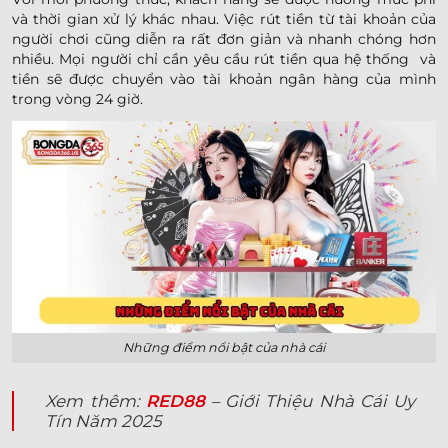
và thời gian xử lý khác nhau. Việc rút tiền từ tài khoản của
người chơi cũng diễn ra rất đơn giản và nhanh chóng hơn
nhiều. Mọi người chỉ cần yêu cầu rút tiền qua hệ thống và
tiền sẽ được chuyển vào tài khoản ngân hàng của mình
trong vòng 24 giờ.
Những điểm nổi bật của nhà cái
Xem thêm:
RED88
– Giới Thiệu Nhà Cái Uy
Tín Năm 2025