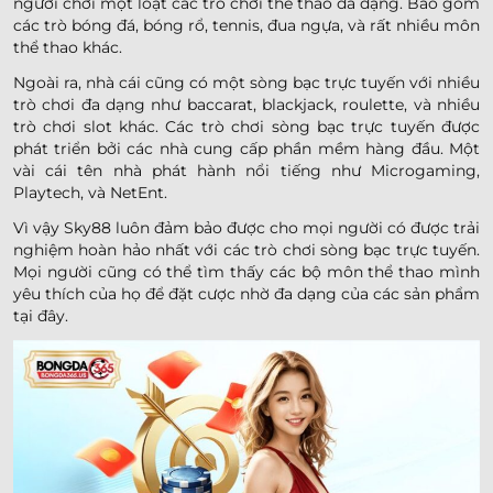
người chơi một loạt các trò chơi thể thao đa dạng. Bao gồm
các trò bóng đá, bóng rổ, tennis, đua ngựa, và rất nhiều môn
thể thao khác.
Ngoài ra, nhà cái cũng có một sòng bạc trực tuyến với nhiều
trò chơi đa dạng như baccarat, blackjack, roulette, và nhiều
trò chơi slot khác. Các trò chơi sòng bạc trực tuyến được
phát triển bởi các nhà cung cấp phần mềm hàng đầu. Một
vài cái tên nhà phát hành nổi tiếng như Microgaming,
Playtech, và NetEnt.
Vì vậy Sky88 luôn đảm bảo được cho mọi người có được trải
nghiệm hoàn hảo nhất với các trò chơi sòng bạc trực tuyến.
Mọi người cũng có thể tìm thấy các bộ môn thể thao mình
yêu thích của họ để đặt cược nhờ đa dạng của các sản phẩm
tại đây.