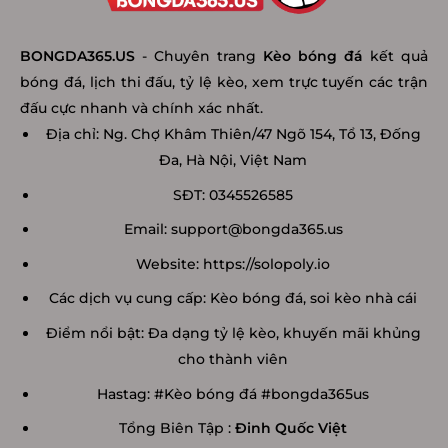
BONGDA365.US
- Chuyên trang
Kèo bóng đá
kết quả
bóng đá, lịch thi đấu, tỷ lệ kèo, xem trực tuyến các trận
đấu cực nhanh và chính xác nhất.
Địa chỉ: Ng. Chợ Khâm Thiên/47 Ngõ 154, Tổ 13, Đống
Đa, Hà Nội, Việt Nam
SĐT: 0345526585
Email:
support@bongda365.us
Website: https://solopoly.io
Các dịch vụ cung cấp: Kèo bóng đá, soi kèo nhà cái
Điểm nổi bật: Đa dạng tỷ lệ kèo, khuyến mãi khủng
cho thành viên
Hastag: #Kèo bóng đá #bongda365us
Tổng Biên Tập :
Đinh Quốc Việt