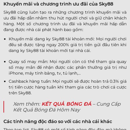
Khuyến mãi và chương trình ưu đãi của Sky88
Sky88 cũng luôn tạo ra những chương trình khuyến mãi và
ưu đãi hấp dẫn nhằm thu hút người chơi và giữ chân khách
hàng. Một số chương trình ưu đãi và khuyến mãi hấp dẫn
đang được nhà cái phát hành bao gồm:
Khuyến mãi dang ky Sky88 tài khoản mới: Mọi người chơi
đều sẽ được tặng ngay 200% giá trị tiền gửi đầu tiên khi
dang ky Sky88 tài khoản mới tại nhà cái.
Quay số may mắn: Mọi người còn có thể tham gia quay
số may mắn để nhận được các phần thưởng giá trị như
iPhone, máy tính bảng, tv, tủ lạnh,…
Cashback hàng tuần: Mọi người sẽ được hoàn trả 0.3% giá
trị tiền cược hàng tuần khi tham gia các trò chơi cá cược
trên Sky88.
Xem thêm:
KẾT QUẢ BÓNG ĐÁ
– Cung Cấp
Kết Quả Bóng Đá Hôm Nay
Các tính năng độc đáo so với các nhà cái khác
Theo top list, Sky88 có một số tính năng độc đáo mà không