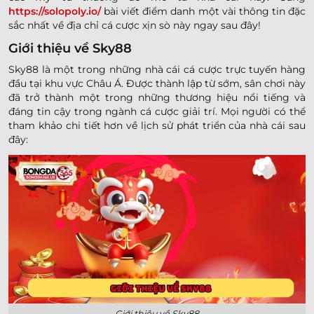
https://solopoly.io/
bài viết điểm danh một vài thông tin đặc
sắc nhất về địa chỉ cá cược xịn sò này ngay sau đây!
Giới thiệu về Sky88
Sky88 là một trong những nhà cái cá cược trực tuyến hàng
đầu tại khu vực Châu Á. Được thành lập từ sớm, sân chơi này
đã trở thành một trong những thương hiệu nổi tiếng và
đáng tin cậy trong ngành cá cược giải trí. Mọi người có thể
tham khảo chi tiết hơn về lịch sử phát triển của nhà cái sau
đây:
Giới thiệu về Sky88