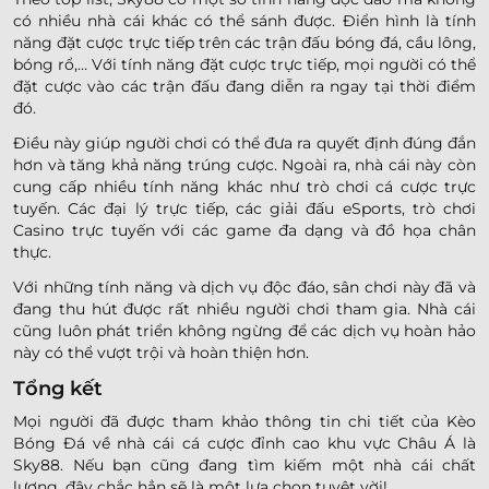
có nhiều nhà cái khác có thể sánh được. Điển hình là tính
năng đặt cược trực tiếp trên các trận đấu bóng đá, cầu lông,
bóng rổ,… Với tính năng đặt cược trực tiếp, mọi người có thể
đặt cược vào các trận đấu đang diễn ra ngay tại thời điểm
đó.
Điều này giúp người chơi có thể đưa ra quyết định đúng đắn
hơn và tăng khả năng trúng cược. Ngoài ra, nhà cái này còn
cung cấp nhiều tính năng khác như trò chơi cá cược trực
tuyến. Các đại lý trực tiếp, các giải đấu eSports, trò chơi
Casino trực tuyến với các game đa dạng và đồ họa chân
thực.
Với những tính năng và dịch vụ độc đáo, sân chơi này đã và
đang thu hút được rất nhiều người chơi tham gia. Nhà cái
cũng luôn phát triển không ngừng để các dịch vụ hoàn hảo
này có thể vượt trội và hoàn thiện hơn.
Tổng kết
Mọi người đã được tham khảo thông tin chi tiết của Kèo
Bóng Đá về nhà cái cá cược đỉnh cao khu vực Châu Á là
Sky88. Nếu bạn cũng đang tìm kiếm một nhà cái chất
lượng, đây chắc hẳn sẽ là một lựa chọn tuyệt vời!