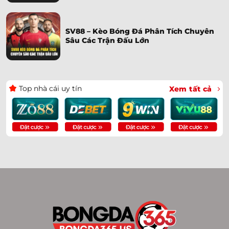
SV88 – Kèo Bóng Đá Phân Tích Chuyên
Sâu Các Trận Đấu Lớn
Top nhà cái uy tín
Xem tất cả