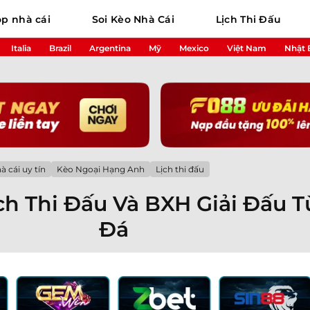
op nhà cái
Soi Kèo Nhà Cái
Lịch Thi Đấu
Italia
Brazil
Argentina
Mỹ
Mexico
Việt Nam
Nhật 
à cái uy tín
Kèo Ngoại Hạng Anh
Lịch thi đấu
ch Thi Đấu Và BXH Giải Đấu 
Đá