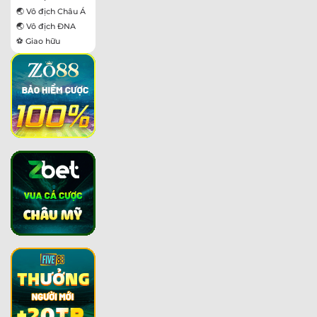
🌏️️ Vô địch Châu Á
🌏️️ Vô địch ĐNA
⚽️️️ Giao hữu