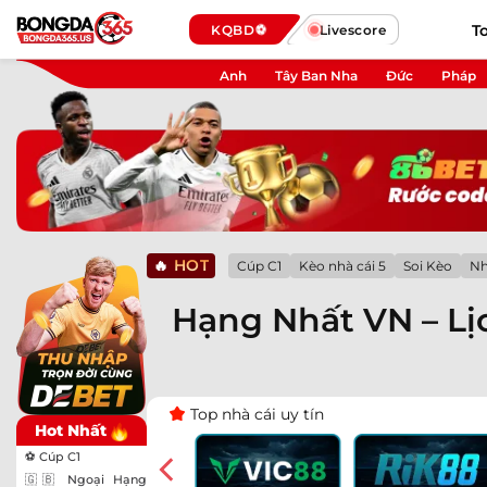
Bỏ
T
KQBD
Livescore
qua
nội
Anh
Tây Ban Nha
Đức
Pháp
dung
🔥
HOT
Cúp C1
Kèo nhà cái 5
Soi Kèo
Nh
Hạng Nhất VN – Lị
Top nhà cái uy tín
Hot Nhất
⚽ Cúp C1
🇬🇧 Ngoại Hạng