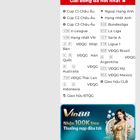
Giải bóng đá hot nhất 🔥
⚽️ Cúp C1 Châu Âu
🏴󠁧󠁢󠁥󠁮󠁧󠁿 Ngoại Hạng Anh
⚽️ Cúp C2 Châu Âu
🏴󠁧󠁢󠁥󠁮󠁧󠁿 Hạng nhất Anh
⚽️ Cúp C3 Châu Âu
🇩🇪 Bundesliga
🇻🇳 V-League
🇪🇸 La Liga
🇻🇳 Hạng nhất VN
🇮🇹 Serie A
🇯🇵 VĐQG Nhật
🇫🇷 Ligue 1
Bản
🇧🇷 VĐQG Brazil
🇰🇷 VĐQG Hàn
🇦🇷 VĐQG
Quốc
Argentina
🇦🇺 VĐQG
🇺🇸 VĐQG Mỹ
Australia
🇲🇽 VĐQG Mexico
🇹🇭 VĐQG Thái Lan
⚽️ Giao hữu CLB
🇮🇩 VĐQG
Indonesia
🌎 Giao hữu ĐTQG