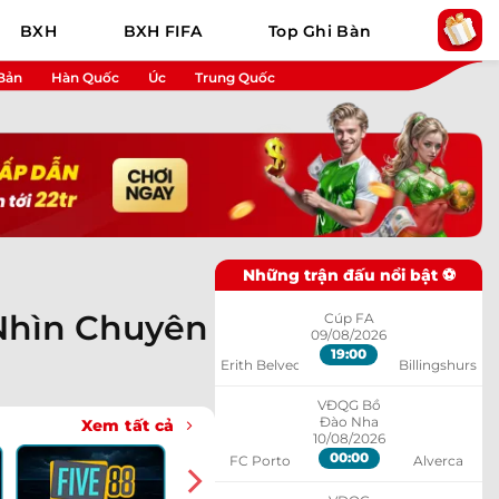
BXH
BXH FIFA
Top Ghi Bàn
Bản
Hàn Quốc
Úc
Trung Quốc
Những trận đấu nổi bật ⚽️
 Nhìn Chuyên
Cúp FA
09/08/2026
19:00
Erith Belvedere
Billingshurst
VĐQG Bồ
Đào Nha
Xem tất cả
10/08/2026
00:00
FC Porto
Alverca