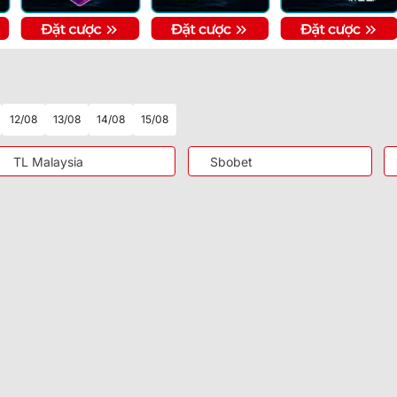
12/08
13/08
14/08
15/08
TL Malaysia
Sbobet