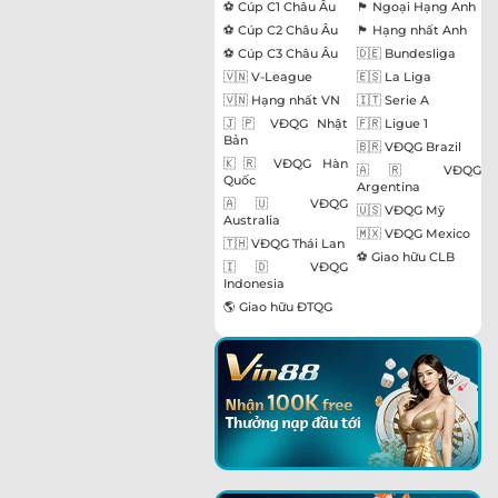
⚽️ Cúp C1 Châu Âu
🏴󠁧󠁢󠁥󠁮󠁧󠁿 Ngoại Hạng Anh
⚽️ Cúp C2 Châu Âu
🏴󠁧󠁢󠁥󠁮󠁧󠁿 Hạng nhất Anh
⚽️ Cúp C3 Châu Âu
🇩🇪 Bundesliga
🇻🇳 V-League
🇪🇸 La Liga
🇻🇳 Hạng nhất VN
🇮🇹 Serie A
🇯🇵 VĐQG Nhật
🇫🇷 Ligue 1
Bản
🇧🇷 VĐQG Brazil
🇰🇷 VĐQG Hàn
🇦🇷 VĐQG
Quốc
Argentina
🇦🇺 VĐQG
🇺🇸 VĐQG Mỹ
Australia
🇲🇽 VĐQG Mexico
🇹🇭 VĐQG Thái Lan
⚽️ Giao hữu CLB
🇮🇩 VĐQG
Indonesia
🌎 Giao hữu ĐTQG