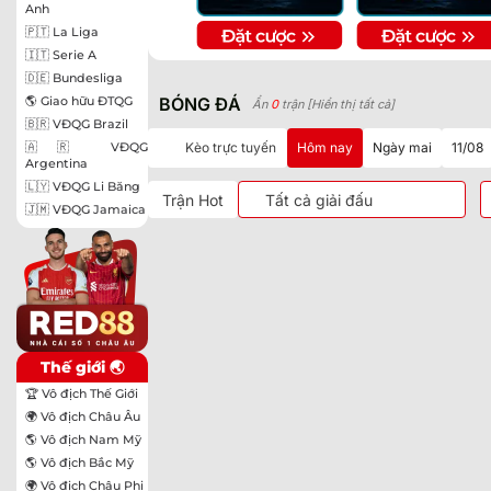
Anh
🇵🇹 La Liga
🇮🇹 Serie A
🇩🇪 Bundesliga
BÓNG ĐÁ
🌎 Giao hữu ĐTQG
Ẩn
0
trận
[Hiển thị tất cả]
🇧🇷 VĐQG Brazil
Kèo trực tuyến
Hôm nay
Ngày mai
11/08
🇦🇷 VĐQG
Argentina
🇱🇾 VĐQG Li Băng
Trận Hot
Tất cả giải đấu
🇯🇲 VĐQG Jamaica
Thế giới 🌏
🏆 Vô địch Thế Giới
🌍️ Vô địch Châu Âu
🌎️️ Vô địch Nam Mỹ
🌎️ Vô địch Bắc Mỹ
🌍️️ Vô địch Châu Phi