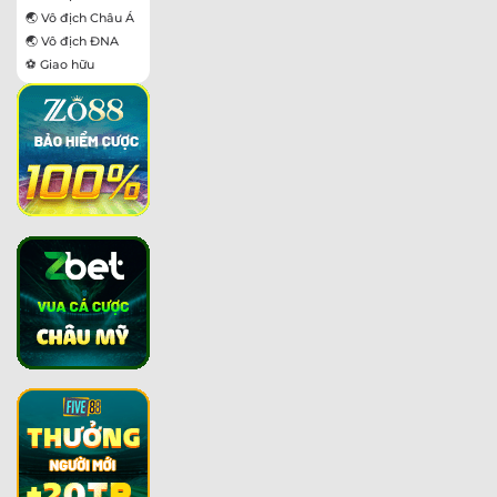
🌏️️ Vô địch Châu Á
🌏️️ Vô địch ĐNA
⚽️️️ Giao hữu