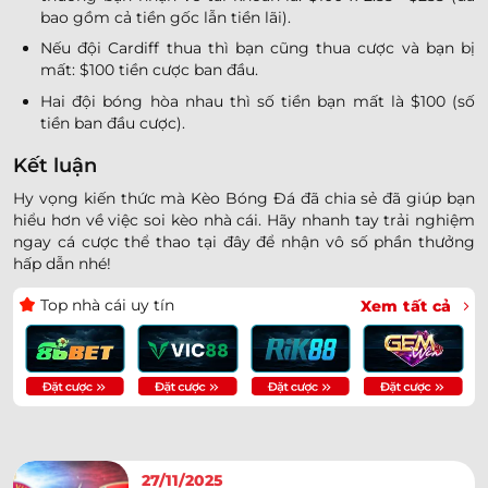
bao gồm cả tiền gốc lẫn tiền lãi).
Nếu đội Cardiff thua thì bạn cũng thua cược và bạn bị
mất: $100 tiền cược ban đầu.
Hai đội bóng hòa nhau thì số tiền bạn mất là $100 (số
tiền ban đầu cược).
Kết luận
Hy vọng kiến thức mà Kèo Bóng Đá đã chia sẻ đã giúp bạn
hiểu hơn về việc soi kèo nhà cái. Hãy nhanh tay trải nghiệm
ngay cá cược thể thao tại đây để nhận vô số phần thưởng
hấp dẫn nhé!
Top nhà cái uy tín
Xem tất cả
27/11/2025
Soi kèo nhà cái Real Oviedo Vs
Mallorca 3h00 Ngày 06/12/2025
27/11/2025