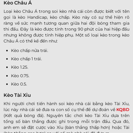
Kèo Châu Á
Loại kèo Châu Á trong soi kèo nhà cái còn được biết với tên
gọi là kèo Handicap, kèo chấp. Kèo này có sự thể hiện rõ
ràng về sức mạnh tương quan giữa hai đội bóng tham gia
thi đấu. Đây là kèo được tính trong 90 phút của hai hiệp đấu
nhưng không được tính hiệp phụ. Một số loại kèo trong kèo
Châu Á có thể kể đến như:
Kèo chấp nửa trái.
Kèo chấp 1 trái.
Kèo 1.25.
Kèo 0.75.
Kèo 0.5.
Kèo Tài Xỉu
Khi người chơi tiến hành soi kèo nhà cái bằng kèo Tài Xỉu,
lúc này nhà cái sẽ đưa ra con số cụ thể để dự đoán về
KQBD
(Kết quả bóng đá). Nguyên tắc chơi kèo Tài Xỉu dựa trên
tổng số bàn thắng được ghi trong mỗi trận đấu. Qua đó,
anh em sẽ đặt cược vào Xỉu (bàn thắng thấp hơn) hoặc Tài