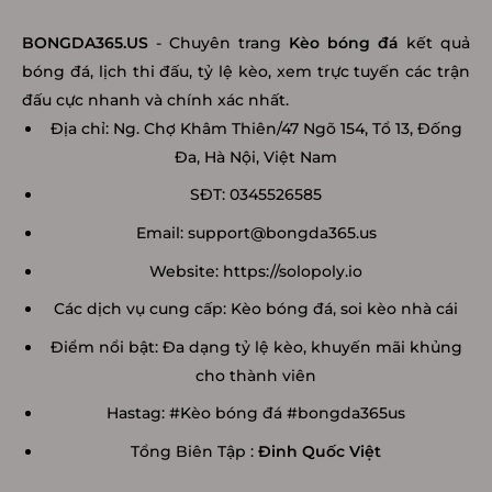
BONGDA365.US
- Chuyên trang
Kèo bóng đá
kết quả
bóng đá, lịch thi đấu, tỷ lệ kèo, xem trực tuyến các trận
đấu cực nhanh và chính xác nhất.
Địa chỉ: Ng. Chợ Khâm Thiên/47 Ngõ 154, Tổ 13, Đống
Đa, Hà Nội, Việt Nam
SĐT: 0345526585
Email:
support@bongda365.us
Website: https://solopoly.io
Các dịch vụ cung cấp: Kèo bóng đá, soi kèo nhà cái
Điểm nổi bật: Đa dạng tỷ lệ kèo, khuyến mãi khủng
cho thành viên
Hastag: #Kèo bóng đá #bongda365us
Tổng Biên Tập :
Đinh Quốc Việt