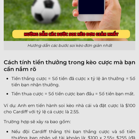
Hướng dẫn các bước soi kèo đơn giản nhất
Cách tính tiền thưởng trong kèo cược mà bạn
cần nắm rõ
Tiền thắng cược = Số tiền đã cược x tỷ lệ ăn thưởng = Số
tiền bạn nhận thưởng.
Tiền thua cược = Số tiền cược ban đầu = Số tiền bạn mất.
Ví dụ: Anh em tiến hành soi kèo nhà cái và đặt cược là $100
cho Cardiff với tỷ lệ cá cược là 2.55.
Trường hợp sẽ xảy ra bao gồm:
Nếu đội Cardiff thắng thì bạn thắng cược và số tiền
thưởng bạn nhận về tài khoản là: $100 x 2.55= $255 (đã