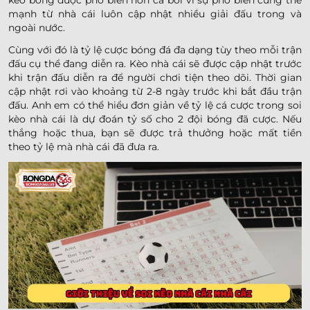
mạnh từ nhà cái luôn cập nhật nhiều giải đấu trong và
ngoài nước.
Cùng với đó là tỷ lệ cược bóng đá đa dạng tùy theo mỗi trận
đấu cụ thể đang diễn ra. Kèo nhà cái sẽ được cập nhật trước
khi trận đấu diễn ra để người chơi tiện theo dõi. Thời gian
cập nhật rơi vào khoảng từ 2-8 ngày trước khi bắt đầu trận
đấu. Anh em có thể hiểu đơn giản về tỷ lệ cá cược trong soi
kèo nhà cái là dự đoán tỷ số cho 2 đội bóng đã cược. Nếu
thắng hoặc thua, bạn sẽ được trả thưởng hoặc mất tiền
theo tỷ lệ mà nhà cái đã đưa ra.