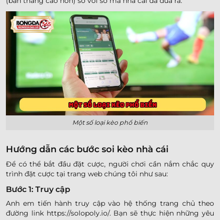
(bàn thắng cao hơn) so với số mà nhà cái đã đưa ra.
Một số loại kèo phổ biến
Hướng dẫn các bước soi kèo nhà cái
Để có thể bắt đầu đặt cược, người chơi cần nắm chắc quy
trình đặt cược tại trang web chúng tôi như sau:
Bước 1: Truy cập
Anh em tiến hành truy cập vào hệ thống trang chủ theo
đường link https://solopoly.io/. Bạn sẽ thực hiện những yêu