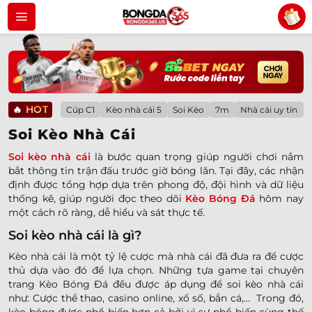
Bỏ
qua
nội
dung
🔥
HOT
Cúp C1
Kèo nhà cái 5
Soi Kèo
7m
Nhà cái uy tín
Soi Kèo Nhà Cái
Soi kèo nhà cái
là bước quan trọng giúp người chơi nắm
bắt thông tin trận đấu trước giờ bóng lăn. Tại đây, các nhận
định được tổng hợp dựa trên phong độ, đội hình và dữ liệu
thống kê, giúp người đọc theo dõi
Kèo Bóng Đá
hôm nay
một cách rõ ràng, dễ hiểu và sát thực tế.
Soi kèo nhà cái là gì?
Kèo nhà cái là một tỷ lệ cược mà nhà cái đã đưa ra để cược
thủ dựa vào đó để lựa chọn. Những tựa game tại chuyên
trang Kèo Bóng Đá đều được áp dụng để soi kèo nhà cái
như: Cược thể thao, casino online, xổ số, bắn cá,… Trong đó,
kèo bóng được phổ biến hơn cả bởi vì sự phổ biến cùng thế