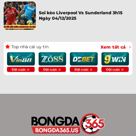
Soi kèo Liverpool Vs Sunderland 3h15
Ngày 04/12/2025
Top nhà cái uy tín
Xem tất cả