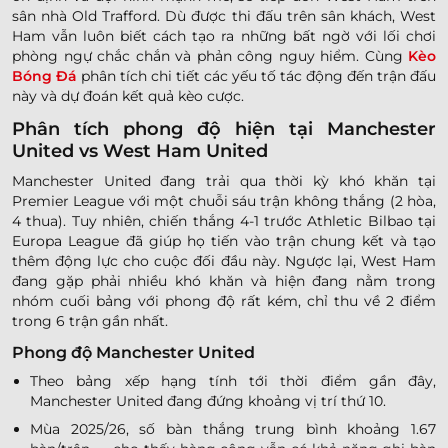
sân nhà Old Trafford. Dù được thi đấu trên sân khách, West
Ham vẫn luôn biết cách tạo ra những bất ngờ với lối chơi
phòng ngự chắc chắn và phản công nguy hiểm. Cùng
Kèo
Bóng Đá
phân tích chi tiết các yếu tố tác động đến trận đấu
này và dự đoán kết quả kèo cược.
Phân tích phong độ hiện tại Manchester
United vs West Ham United
Manchester United đang trải qua thời kỳ khó khăn tại
Premier League với một chuỗi sáu trận không thắng (2 hòa,
4 thua). Tuy nhiên, chiến thắng 4-1 trước Athletic Bilbao tại
Europa League đã giúp họ tiến vào trận chung kết và tạo
thêm động lực cho cuộc đối đầu này. Ngược lại, West Ham
đang gặp phải nhiều khó khăn và hiện đang nằm trong
nhóm cuối bảng với phong độ rất kém, chỉ thu về 2 điểm
trong 6 trận gần nhất.
Phong độ Manchester United
Theo bảng xếp hạng tính tới thời điểm gần đây,
Manchester United đang đứng khoảng vị trí thứ 10.
Mùa 2025/26, số bàn thắng trung bình khoảng 1.67