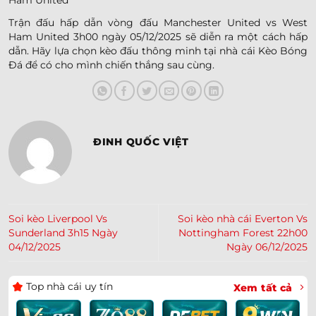
Ham United
Trận đấu hấp dẫn vòng đấu Manchester United vs West
Ham United 3h00 ngày 05/12/2025 sẽ diễn ra một cách hấp
dẫn. Hãy lựa chọn kèo đấu thông minh tại nhà cái Kèo Bóng
Đá để có cho mình chiến thắng sau cùng.
ĐINH QUỐC VIỆT
Soi kèo Liverpool Vs
Soi kèo nhà cái Everton Vs
Sunderland 3h15 Ngày
Nottingham Forest 22h00
04/12/2025
Ngày 06/12/2025
Top nhà cái uy tín
Xem tất cả