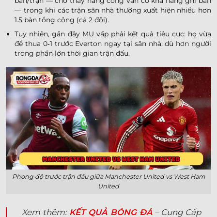
bàn/trận — cho thấy hàng công vẫn có khả năng ghi bàn
— trong khi các trận sân nhà thường xuất hiện nhiều hơn
1.5 bàn tổng cộng (cả 2 đội).
Tuy nhiên, gần đây MU vấp phải kết quả tiêu cực: họ vừa
để thua 0‑1 trước Everton ngay tại sân nhà, dù hơn người
trong phần lớn thời gian trận đấu.
Phong độ trước trận đấu giữa Manchester United vs West Ham
United
Xem thêm:
KẾT QUẢ BÓNG ĐÁ
– Cung Cấp