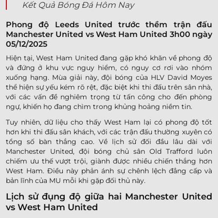
Kết Quả Bóng Đá Hôm Nay
Phong độ Leeds United trước thềm trận đấu
Manchester United vs West Ham United 3h00 ngày
05/12/2025
Hiện tại, West Ham United đang gặp khó khăn về phong độ
và đứng ở khu vực nguy hiểm, có nguy cơ rơi vào nhóm
xuống hạng. Mùa giải này, đội bóng của HLV David Moyes
thể hiện sự yếu kém rõ rệt, đặc biệt khi thi đấu trên sân nhà,
với các vấn đề nghiêm trọng từ tấn công cho đến phòng
ngự, khiến họ đang chìm trong khủng hoảng niềm tin.
Tuy nhiên, dữ liệu cho thấy West Ham lại có phong độ tốt
hơn khi thi đấu sân khách, với các trận đấu thường xuyên có
tổng số bàn thắng cao. Về lịch sử đối đầu lâu dài với
Manchester United, đội bóng chủ sân Old Trafford luôn
chiếm ưu thế vượt trội, giành được nhiều chiến thắng hơn
West Ham. Điều này phản ánh sự chênh lệch đẳng cấp và
bản lĩnh của MU mỗi khi gặp đối thủ này.
Lịch sử đụng độ giữa hai Manchester United
vs West Ham United