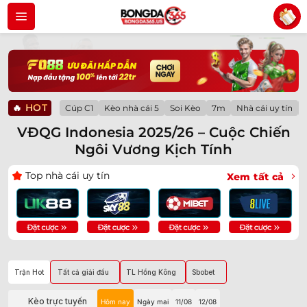
Bỏ
qua
nội
dung
🔥
HOT
Cúp C1
Kèo nhà cái 5
Soi Kèo
7m
Nhà cái uy tín
VĐQG Indonesia 2025/26 – Cuộc Chiến
Ngôi Vương Kịch Tính
Top nhà cái uy tín
Xem tất cả
Trận Hot
Tất cả giải đấu
TL Hồng Kông
Sbobet
Kèo trực tuyến
Hôm nay
Ngày mai
11/08
12/08