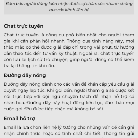
Đảm bảo người dùng luôn nhận được sự chăm sóc nhanh chóng
qua các kênh liên hệ
Chat trực tuyến
Chat trực tuyến là công cụ phổ biến nhất cho người tham
gia khi cần phản hồi nhanh. Thông qua tính năng này, mọi
thắc mắc có thể được giải đáp chỉ trong vài phút, từ hướng
dẫn thao tác đến tư vấn kỹ thuật. Ngoài ra, chat trực tuyến
còn lưu lại lịch sử trò chuyện, giúp người dùng có thể kiểm
tra lại thông tin khi cần.
Đường dây nóng
Đường dây nóng dành cho các vấn đề khẩn cấp yêu cầu giải
quyết ngay lập tức. Khi gọi đến, người tham gia sẽ được kết
nối trực tiếp với đội ngũ chuyên trách để nhận hỗ trợ cá
nhân hóa. Đường dây này hoạt động liên tục, đảm bảo mọi
cuộc gọi đều được tiếp nhận mà không bỏ sót.
Email hỗ trợ
Email là lựa chọn liên hệ lý tưởng cho những vấn đề cần ghi
nhận chính thức hoặc có tính chất chi tiết. Thông tin gửi