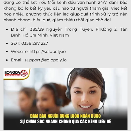
dùng có thể kết nối. Mỗi kênh đều vận hành 24/7, đảm bảo
không bỏ lỡ bất kỳ yêu cầu nào từ người tham gia. Việc kết
hợp nhiều phương thức liên lạc giúp quá trình xử lý trở nên
nhanh chóng, hiệu quả, giảm thiểu thời gian chờ đợi.
Địa chỉ: 385/29 Nguyễn Trọng Tuyển, Phường 2, Tân
Bình, Hồ Chí Minh, Việt Nam
SĐT: 0356 297 227
Website: https://solopoly.io
Email:
support@solopoly.io