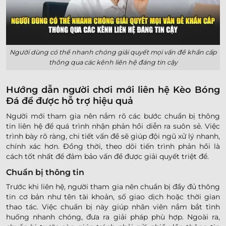
Người dùng có thể nhanh chóng giải quyết mọi vấn đề khẩn cấp
thông qua các kênh liên hệ đáng tin cậy
Hướng dẫn người chơi mới liên hệ Kèo Bóng
Đá để được hỗ trợ hiệu quả
Người mới tham gia nên nắm rõ các bước chuẩn bị thông
tin liên hệ để quá trình nhận phản hồi diễn ra suôn sẻ. Việc
trình bày rõ ràng, chi tiết vấn đề sẽ giúp đội ngũ xử lý nhanh,
chính xác hơn. Đồng thời, theo dõi tiến trình phản hồi là
cách tốt nhất để đảm bảo vấn đề được giải quyết triệt để.
Chuẩn bị thông tin
Trước khi liên hệ, người tham gia nên chuẩn bị đầy đủ thông
tin cơ bản như tên tài khoản, số giao dịch hoặc thời gian
thao tác. Việc chuẩn bị này giúp nhân viên nắm bắt tình
huống nhanh chóng, đưa ra giải pháp phù hợp. Ngoài ra,