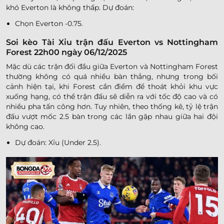
khó Everton là không thấp. Dự đoán:
Chọn Everton -0.75.
Soi kèo Tài Xỉu trận đấu Everton vs Nottingham
Forest 22h00 ngày 06/12/2025
Mặc dù các trận đối đầu giữa Everton và Nottingham Forest
thường không có quá nhiều bàn thắng, nhưng trong bối
cảnh hiện tại, khi Forest cần điểm để thoát khỏi khu vực
xuống hạng, có thể trận đấu sẽ diễn ra với tốc độ cao và có
nhiều pha tấn công hơn. Tuy nhiên, theo thống kê, tỷ lệ trận
đấu vượt mốc 2.5 bàn trong các lần gặp nhau giữa hai đội
không cao.
Dự đoán: Xỉu (Under 2.5).