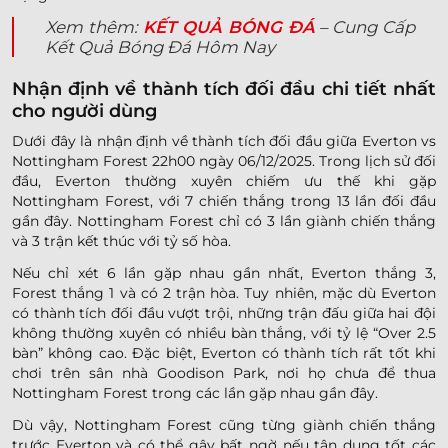
Xem thêm:
KẾT QUẢ BÓNG ĐÁ
– Cung Cấp
Kết Quả Bóng Đá Hôm Nay
Nhận định về thành tích đối đầu chi tiết nhất
cho người dùng
Dưới đây là nhận định về thành tích đối đầu giữa Everton vs
Nottingham Forest 22h00 ngày 06/12/2025. Trong lịch sử đối
đầu, Everton thường xuyên chiếm ưu thế khi gặp
Nottingham Forest, với 7 chiến thắng trong 13 lần đối đầu
gần đây. Nottingham Forest chỉ có 3 lần giành chiến thắng
và 3 trận kết thúc với tỷ số hòa.
Nếu chỉ xét 6 lần gặp nhau gần nhất, Everton thắng 3,
Forest thắng 1 và có 2 trận hòa. Tuy nhiên, mặc dù Everton
có thành tích đối đầu vượt trội, những trận đấu giữa hai đội
không thường xuyên có nhiều bàn thắng, với tỷ lệ “Over 2.5
bàn” không cao. Đặc biệt, Everton có thành tích rất tốt khi
chơi trên sân nhà Goodison Park, nơi họ chưa để thua
Nottingham Forest trong các lần gặp nhau gần đây.
Dù vậy, Nottingham Forest cũng từng giành chiến thắng
trước Everton và có thể gây bất ngờ nếu tận dụng tốt các