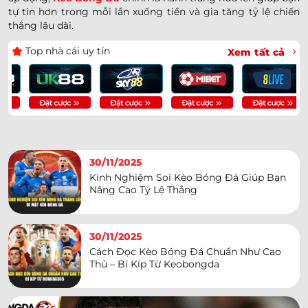
tự tin hơn trong mỗi lần xuống tiền và gia tăng tỷ lệ chiến
thắng lâu dài.
Top nhà cái uy tín
Xem tất cả
30/11/2025
Kèo Đồng Banh Là Gì? Bí Mật Kèo Bóng
Đá Giúp Thắng Đến 78%
30/11/2025
Kinh Nghiệm Soi Kèo Bóng Đá Giúp Bạn
Nâng Cao Tỷ Lệ Thắng
30/11/2025
Cách Đọc Kèo Bóng Đá Chuẩn Như Cao
Thủ – Bí Kíp Từ Keobongda