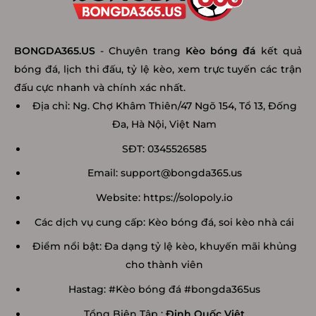
BONGDA365.US
- Chuyên trang
Kèo bóng đá
kết quả
bóng đá, lịch thi đấu, tỷ lệ kèo, xem trực tuyến các trận
đấu cực nhanh và chính xác nhất.
Địa chỉ: Ng. Chợ Khâm Thiên/47 Ngõ 154, Tổ 13, Đống
Đa, Hà Nội, Việt Nam
SĐT: 0345526585
Email:
support@bongda365.us
Website: https://solopoly.io
Các dịch vụ cung cấp: Kèo bóng đá, soi kèo nhà cái
Điểm nổi bật: Đa dạng tỷ lệ kèo, khuyến mãi khủng
cho thành viên
Hastag: #Kèo bóng đá #bongda365us
Tổng Biên Tập :
Đinh Quốc Việt